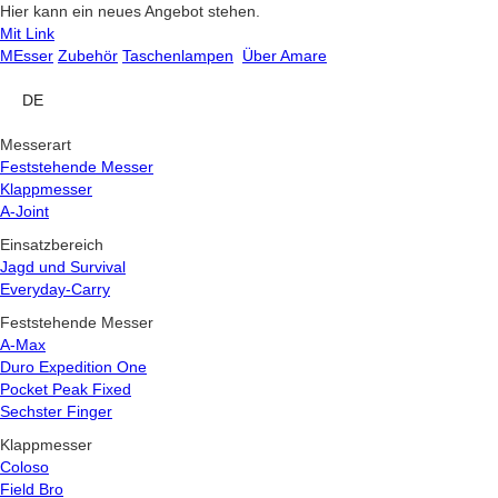
Hier kann ein neues Angebot stehen.
Mit Link
MEsser
Zubehör
Taschenlampen
Über Amare
DE
Messerart
Feststehende Messer
Klappmesser
A-Joint
Einsatzbereich
Jagd und Survival
Everyday-Carry
Feststehende Messer
A-Max
Duro Expedition One
Pocket Peak Fixed
Sechster Finger
Klappmesser
Coloso
Field Bro